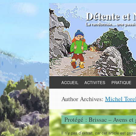
Détente et 
La randonnée… une passio
Skip to content
ACCUEIL
ACTIVITES
PRATIQUE
Author Archives:
Michel Tore
Protégé : Brissac – Avens et
Il n’y pas d’extrait, car cet article est prot