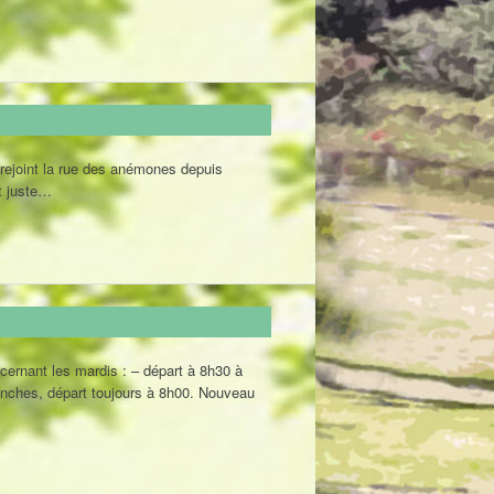
nt la rue des anémones depuis
et juste…
ernant les mardis : – départ à 8h30 à
manches, départ toujours à 8h00. Nouveau