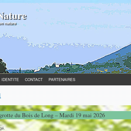
Nature
n nature
IDENTITE
CONTACT
PARTENAIRES
l
 grotte du Bois de Long – Mardi 19 mai 2026
égé.