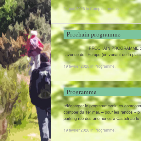
21 mai 2026
in
Comptes-rendus
.
Prochain programme
PROCHAIN PROGRAMME : Mai & Juin 20
l’avenue de l’Europe (en venant de la place
19 février 2026
in
Programme
.
Programme
télécharger le programmevoir les coordon
compter du 1er mai, – pour les randos « pi
parking rue des anémones à Castelnau l
19 février 2026
in
Programme
.