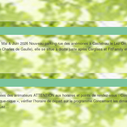
26 Nouveau parking rue des anémones à Castelnau le Lez On rejoi
 Charles de Gaulle), elle se situe à droite juste après Carglass et FitFamily 
nées des animateurs ATTENTION aux horaires et points de rendez-vous : Conc
que-nique », vérifier l’horaire de départ sur le programme.Concernant les di
e Lez…