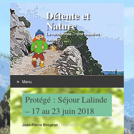
Détente et
Nature
La randonnée… une passion
nature
Menu
Skip to content
Protégé : Séjour Lalinde
– 17 au 23 juin 2018
Jean-Pierre Bregeon
/
16 juillet 2018