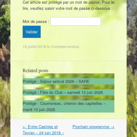
Cet article est protégé par un mot de passe. Pour le
lire, veuillez saisir votre mot de passe ci-dessous :
Mot de passe :
16 juillet 2018
in
Comptes-rendus
.
Related posts
Protégé : Séjour estival 2026 – SARE
Protégé : Fête du Club – samedi 13 juin 2026
Protégé : Cournonsec, chemin des capitelles –
mardi 10 juin 2026
←
Entre Castries et
Prochain programme
→
Post navigation
Teyran – 24 juin 2018 –