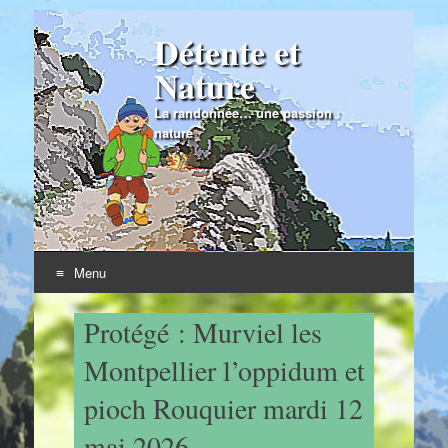
Détente et
Nature
La randonnée… une passion
nature
Menu
Skip to content
Protégé : Murviel les
Montpellier l’oppidum et
pioch Rouquier mardi 12
mai 2026