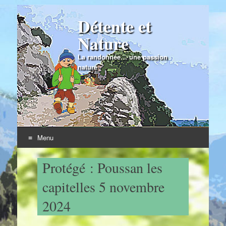
Détente et
Nature
La randonnée… une passion
nature
Menu
Skip to content
Protégé : Poussan les
capitelles 5 novembre
2024