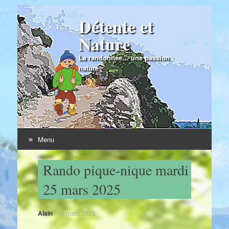
Détente et
Nature
La randonnée… une passion
nature
Menu
Skip to content
Rando pique-nique mardi
25 mars 2025
Alain
/
19 mars 2025