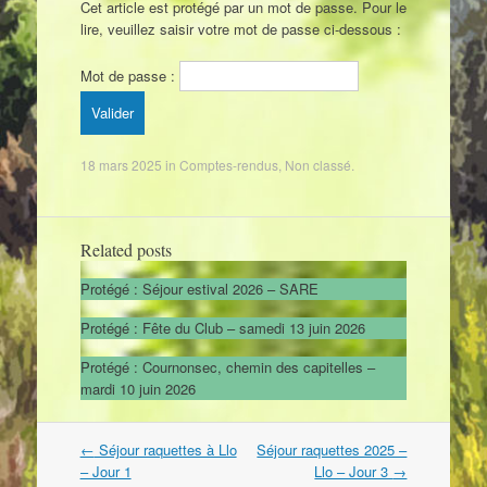
Cet article est protégé par un mot de passe. Pour le
lire, veuillez saisir votre mot de passe ci-dessous :
Mot de passe :
18 mars 2025
in
Comptes-rendus
,
Non classé
.
Related posts
Protégé : Séjour estival 2026 – SARE
Protégé : Fête du Club – samedi 13 juin 2026
Protégé : Cournonsec, chemin des capitelles –
mardi 10 juin 2026
←
Séjour raquettes à Llo
Séjour raquettes 2025 –
Post navigation
– Jour 1
Llo – Jour 3
→