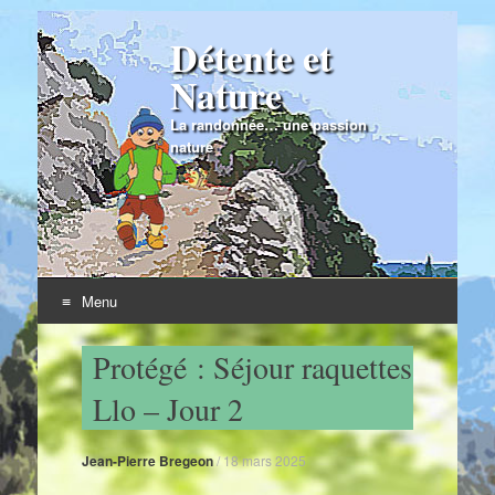
Détente et
Nature
La randonnée… une passion
nature
Menu
Skip to content
Protégé : Séjour raquettes
Llo – Jour 2
Jean-Pierre Bregeon
/
18 mars 2025