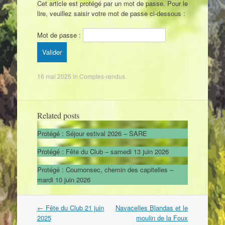
Cet article est protégé par un mot de passe. Pour le
lire, veuillez saisir votre mot de passe ci-dessous :
Mot de passe :
16 mai 2025
in
Comptes-rendus
.
Related posts
Protégé : Séjour estival 2026 – SARE
Protégé : Fête du Club – samedi 13 juin 2026
Protégé : Cournonsec, chemin des capitelles –
mardi 10 juin 2026
←
Fête du Club 21 juin
Navacelles Blandas et le
Post navigation
2025
moulin de la Foux