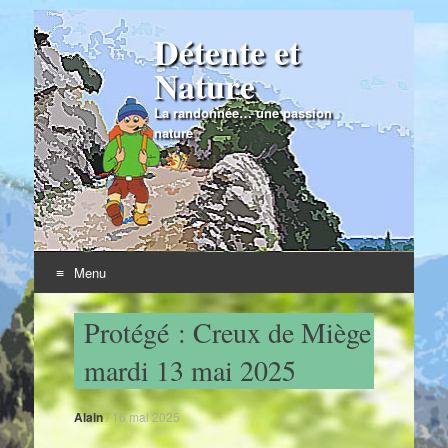
Détente et
Nature
La randonnée… une passion
nature
Menu
Skip to content
Protégé : Creux de Miège
mardi 13 mai 2025
Alain
/
16 mai 2025