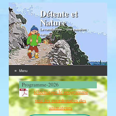
Détente et
Nature
La randonnée… une passion
nature
Menu
Skip to content
Programme-2026
télécharger le programme
voir les coordonnées des
animateurs